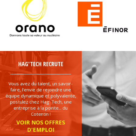
HAG'TECH RECRUTE
Vous avez du talent, un savoir-
faire, l'envie de rejoindre une
équipe dynamique et polyvalente,
postulez chez Hag' Tech, une
entreprise à la pointe... du
Cotentin !
VOIR NOS OFFRES
D'EMPLOI