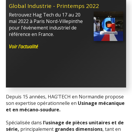
Global Industrie - Printemps 2022
Retrouvez Hag Tech du 17 au 20
mai 2022 à Paris Nord-Villepinthe
pour l'évènement industriel de
référence en France.
Voir l'actualité
Depuis 15 années, HAG’TECH en Normandie propose
son expertise opérationnelle en
Usinage mécanique
et en mécano-soudure.
Spécialisée dans
l’usinage de pièces unitaires et de
série,
principalement
grandes dimensions
, tant en