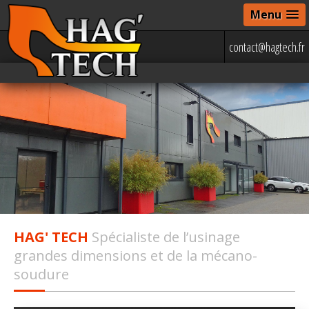
Menu
contact@hagtech.fr
HAG' TECH
Spécialiste de l’usinage
grandes dimensions et de la mécano-
soudure