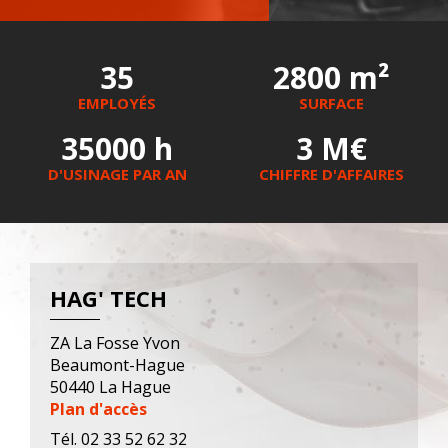
35
2800 m²
EMPLOYÉS
SURFACE
35000 h
3 M€
D'USINAGE PAR AN
CHIFFRE D'AFFAIRES
HAG' TECH
ZA La Fosse Yvon
Beaumont-Hague
50440 La Hague
Plan d'accès
Tél. 02 33 52 62 32