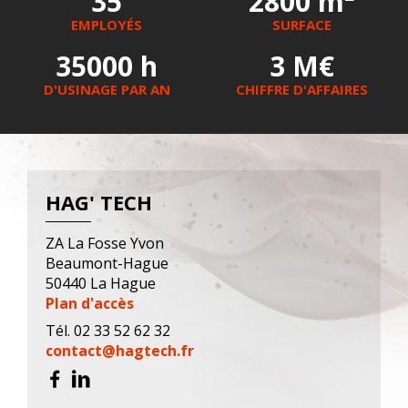
35
2800 m²
EMPLOYÉS
SURFACE
35000 h
3 M€
D'USINAGE PAR AN
CHIFFRE D'AFFAIRES
HAG' TECH
ZA La Fosse Yvon
Beaumont-Hague
50440 La Hague
Plan d'accès
Tél. 02 33 52 62 32
contact@hagtech.fr